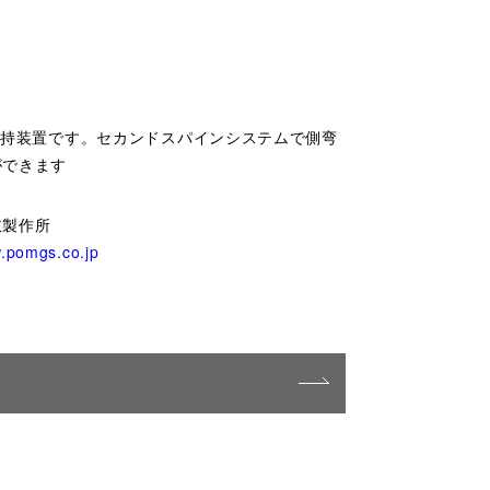
保持装置です。セカンドスパインシステムで側弯
ができます
肢製作所
w.pomgs.co.jp