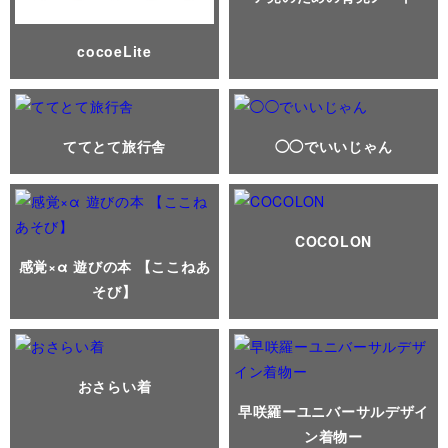
cocoeLite
ててとて旅行舎
◯◯でいいじゃん
COCOLON
感覚×α 遊びの本 【ここねあ
そび】
おさらい着
早咲羅ーユニバーサルデザイ
ン着物ー