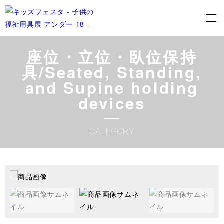
座位・立位・臥位保持
具/Seated, Standing,
and Supine holding
devices
CATEGORY