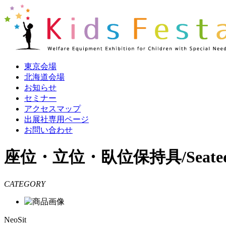
東京会場
北海道会場
お知らせ
セミナー
アクセスマップ
出展社専用ページ
お問い合わせ
座位・立位・臥位保持具/Seated, Stand
CATEGORY
NeoSit