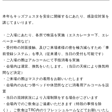
本年もキッズフェスタを安全に開催するにあたり、感染症対策を
講じてまいります。
・ご入場にあたり、各所で検温を実施（エスカレーター下、エレ
ベーター前など）
・受付時の対面接触、及びご来場者様の密を極力減らすため「事
前登録システム」を導入（従来通り、当日の受付も可能です）
・ご入場の際はアルコールにて手指消毒を実施
・会場内は適宜、換気をいたします。（当日の天候により換気時
間など決定）
・ご来場の際はマスクの着用をお願いいたします
・会場内のおむつ替ベッドや休憩所などに消毒用アルコールを設
置
・当日の混雑状況により入場制限をする場合がございます
・会場内でのご飲食はご遠慮いただきます（特段の事情を除
く）。ご飲食はTRC内のリフレッシュルームなどでお願いいたし