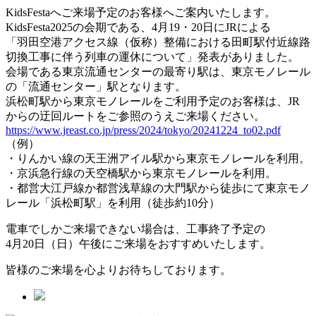
KidsFestaへご来場予定のお客様へご案内いたします。
KidsFesta2025の会期である、4月19・20日にJRによる
「羽田空港アクセス線（仮称）整備における田町駅付近線路
切換工事に伴う列車の運休について」発表がありました。
会場である東京流通センターの最寄り駅は、東京モノレール
の「流通センター」駅となります。
浜松町駅から東京モノレールをご利用予定のお客様は、JR
からの迂回ルートをご参照のうえご来場ください。
https://www.jreast.co.jp/press/2024/tokyo/20241224_to02.pdf
（例）
・りんかい線の天王洲アイル駅から東京モノレールを利用。
・京浜急行線の天空橋駅から東京モノレールを利用。
・都営大江戸線か都営浅草線の大門駅から徒歩にて東京モノ
レール「浜松町駅」を利用（徒歩約10分）
電車でしかご来場できない場合は、工事終了予定の
4月20日（日）午後にご来場をおすすめいたします。
皆様のご来場を心よりお待ちしております。