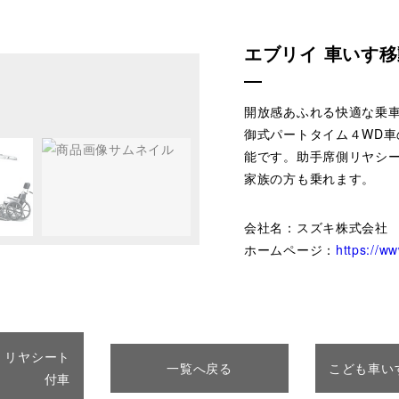
エブリイ 車いす
開放感あふれる快適な乗車
御式パートタイム４WD
能です。助手席側リヤシ
家族の方も乗れます。
会社名：スズキ株式会社
ホームページ：
https://ww
X リヤシート
一覧へ戻る
こども車い
付車