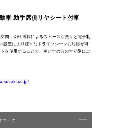
移動車 助手席側リヤシート付車
空間。CVT搭載によるスムーズな走りと電子制
車の設定により様々なドライブシーンに対応が可
ートを使用することで、車いすの方のすぐ隣にご
w.suzuki.co.jp/
すマーク