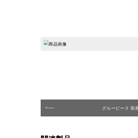
グルービーⅡ 医