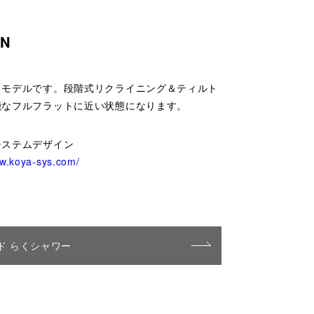
N
トモデルです。段階式リクライニング＆ティルト
能なフルフラットに近い状態になります。
システムデザイン
ww.koya-sys.com/
ド らくシャワー